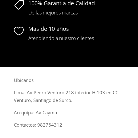
100% Garantia de Calidad

De las mejores marcas
Mas de 10 años

Atendiendo a nuestro clientes
Ubicanos
Lima: Av Pedro Venturo 218 interior H 103 en CC
Venturo, Santiago de Surco.
Arequipa: Av Cayma
Contactos: 982764312