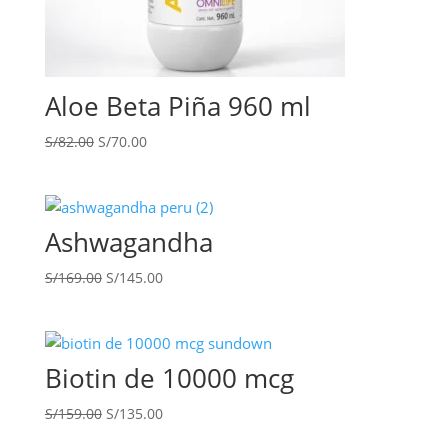
Aloe Beta Piña 960 ml
El
El
S/
82.00
S/
70.00
precio
precio
original
actual
era:
es:
S/82.00.
S/70.00.
Ashwagandha
El
El
S/
169.00
S/
145.00
precio
precio
original
actual
era:
es:
S/169.00.
S/145.00.
Biotin de 10000 mcg
El
El
S/
159.00
S/
135.00
precio
precio