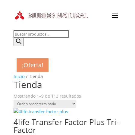
Búsqueda
de
productos
¡Oferta!
¡Oferta!
¡Oferta!
¡Oferta!
¡Oferta!
¡Oferta!
¡Oferta!
¡Oferta!
¡Oferta!
Inicio
/ Tienda
Tienda
Mostrando 1–9 de 113 resultados
4life Transfer Factor Plus Tri-
Factor