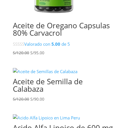
Aceite de Oregano Capsulas
80% Carvacrol
Valorado con
5.00
de 5
El
El
S/
120.00
S/
95.00
precio
precio
original
actual
era:
es:
S/120.00.
S/95.00.
Aceite de Semilla de
Calabaza
El
El
S/
120.00
S/
90.00
precio
precio
original
actual
era:
es:
S/120.00.
S/90.00.
Acido Alfa Lipoico de 600 mg