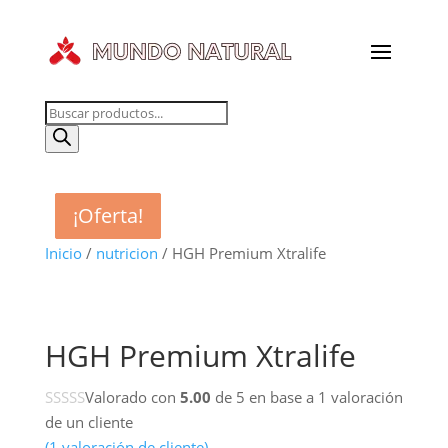
Búsqueda
de
productos
¡Oferta!
¡Oferta!
¡Oferta!
¡Oferta!
Inicio
/
nutricion
/ HGH Premium Xtralife
HGH Premium Xtralife
Valorado con
5.00
de 5 en base a
1
valoración
de un cliente
(
1
valoración de cliente)