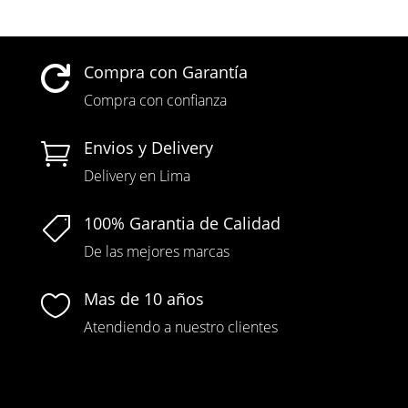
precio
precio
original
actual
era:
es:
S/150.00.
S/120.00.
Compra con Garantía

Compra con confianza
Envios y Delivery

Delivery en Lima
100% Garantia de Calidad

De las mejores marcas
Mas de 10 años

Atendiendo a nuestro clientes