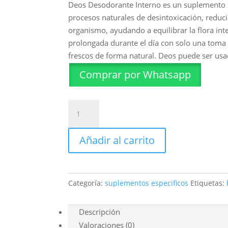
precio
precio
Deos Desodorante Interno es un suplemento na
original
actual
procesos naturales de desintoxicación, reduci
era:
es:
organismo, ayudando a equilibrar la flora int
S/140.00.
S/105.0
prolongada durante el día con solo una toma 
frescos de forma natural. Deos puede ser usa
Comprar por Whatsapp
Deos
Desodorante
Interno
Añadir al carrito
cantidad
Categoría:
suplementos especificos
Etiquetas:
Descripción
Valoraciones (0)