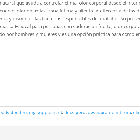
tural que ayuda a controlar el mal olor corporal desde el interi
endo el olor en axilas, zona íntima y aliento. A diferencia de lo
erna y disminuir las bacterias responsables del mal olor. Su pres
0.
diaria. Es ideal para personas con sudoración fuerte, olor corpo
do por hombres y mujeres y es una opción práctica para compleme
body deodorizing supplement
,
deos peru
,
desodorante interno
,
eli