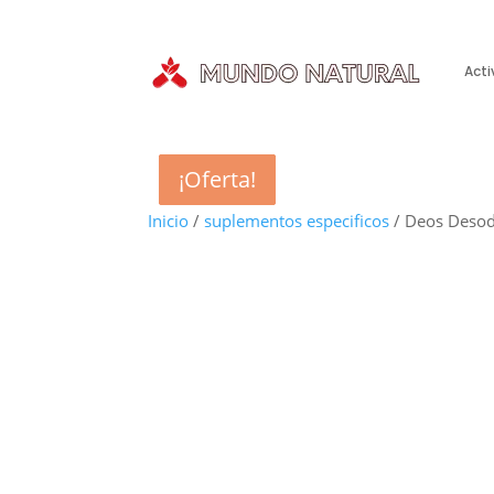
Acti
¡Oferta!
¡Oferta!
¡Oferta!
¡Oferta!
Inicio
/
suplementos especificos
/ Deos Desod