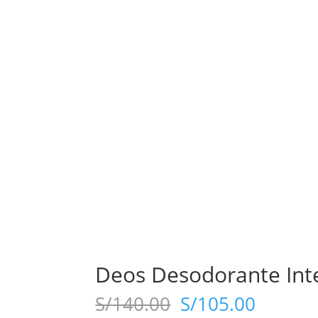
Deos Desodorante Int
El
El
S/
140.00
S/
105.00